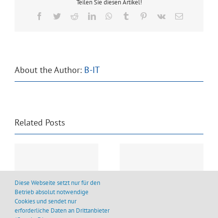
Teilen Sie diesen Artikel!
Moderne
Facebook
Twitter
Reddit
LinkedIn
WhatsApp
Tumblr
Pinterest
Vk
Email
About the Author:
B-IT
Related Posts
22bet: A Plataforma de
 u
Boabet Casino: A
Apostas que
Diese Webseite setzt nur für den
a i
Betasus Világ Új
Revoluciona o
Betrieb absolut notwendige
Szenzációja
Entretenimento Online
Cookies und sendet nur
no Brasil
erforderliche Daten an Drittanbieter