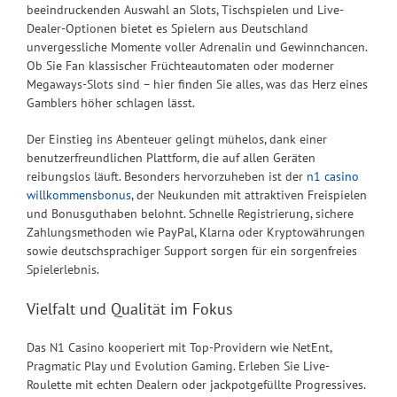
beeindruckenden Auswahl an Slots, Tischspielen und Live-
Dealer-Optionen bietet es Spielern aus Deutschland
unvergessliche Momente voller Adrenalin und Gewinnchancen.
Ob Sie Fan klassischer Früchteautomaten oder moderner
Megaways-Slots sind – hier finden Sie alles, was das Herz eines
Gamblers höher schlagen lässt.
Der Einstieg ins Abenteuer gelingt mühelos, dank einer
benutzerfreundlichen Plattform, die auf allen Geräten
reibungslos läuft. Besonders hervorzuheben ist der
n1 casino
willkommensbonus
, der Neukunden mit attraktiven Freispielen
und Bonusguthaben belohnt. Schnelle Registrierung, sichere
Zahlungsmethoden wie PayPal, Klarna oder Kryptowährungen
sowie deutschsprachiger Support sorgen für ein sorgenfreies
Spielerlebnis.
Vielfalt und Qualität im Fokus
Das N1 Casino kooperiert mit Top-Providern wie NetEnt,
Pragmatic Play und Evolution Gaming. Erleben Sie Live-
Roulette mit echten Dealern oder jackpotgefüllte Progressives.