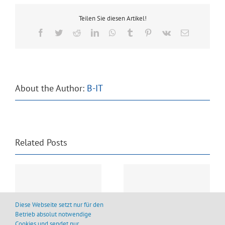
ultimative
Ziel
Teilen Sie diesen Artikel!
für
spannende
Facebook
Twitter
Reddit
LinkedIn
WhatsApp
Tumblr
Pinterest
Vk
Email
Online-
Glücksspiele
About the Author:
B-IT
Related Posts
22bet: A Plataforma de
 u
Boabet Casino: A
Apostas que
Diese Webseite setzt nur für den
a i
Betasus Világ Új
Revoluciona o
Betrieb absolut notwendige
Szenzációja
Entretenimento Online
Cookies und sendet nur