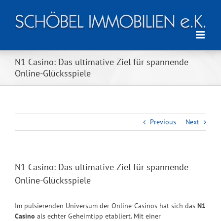
Skip
to
content
N1 Casino: Das ultimative Ziel für spannende
Online-Glücksspiele
Previous
Next
N1 Casino: Das ultimative Ziel für spannende
Online-Glücksspiele
Im pulsierenden Universum der Online-Casinos hat sich das
N1
Casino
als echter Geheimtipp etabliert. Mit einer